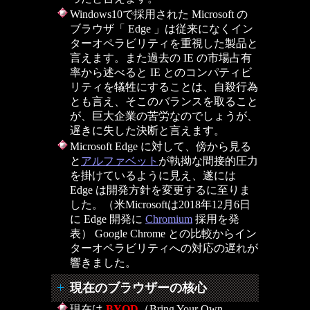
Windows10で採用された Microsoft の
ブラウザ「 Edge 」は従来になくイン
ターオペラビリティを重視した製品と
言えます。また過去の IE の市場占有
率から述べると IE とのコンパティビ
リティを犠牲にすることは、自殺行為
とも言え、そこのバランスを取ること
が、巨大企業の苦労なのでしょうが、
遅きに失した決断と言えます。
Microsoft Edge に対して、傍から見る
と
アルファベット
が執拗な間接的圧力
を掛けているように見え、遂には
Edge は開発方針を変更するに至りま
した。（米Microsoftは2018年12月6日
に Edge 開発に
Chromium
採用を発
表） Google Chrome との比較からイン
ターオペラビリティへの対応の遅れが
響きました。
現在のブラウザーの核心
現在は
BYOD
（Bring Your Own