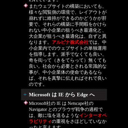
またウェブサイトの構築においても、
様々な閲覧側の環境で、レイアウトが
崩れずに維持ができるのかどうかが肝
要で、それらの構築に手間暇をかけら
れない中小企業の狙うべき最適化と、
大企業が狙うべき最適化は、自ずと異
なります。
アルピナ株式会社
では、中
小企業内でのウェブサイトの単独運用
を指導します。派手でなくても良い、
奇を衒って（きをてらって）無くても
良い。社会から必要とされる常識的な
事が、中小企業体の使命であるなら
ば、それを真摯に伝えればそれで良い
のです。
Microsoft は IE から Edge へ
Microsoft社の IE は Netscape社の
Navigator とのブラウザ戦争の過程で
は、敵に塩を送るような
インターオペ
ラビリティ
の重視をさほどしていなか
ったと言えます。